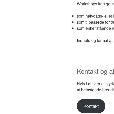
Workshops kan gen
som halvdags- eller 
som tilpassede forlø
som enkeltstående w
Indhold og format afta
Kontakt og af
Hvis I ønsker at sty
af belastende hændels
Kontakt