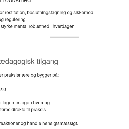
r restitution, beslutningstagning og sikkerhed
og regulering
at styrke mental robusthed i hverdagen
ædagogisk tilgang
r praksisnære og bygger på:
læg
deltagernes egen hverdag
øres direkte til praksis
sereaktioner og handle hensigtsmæssigt.