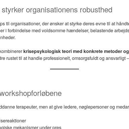
 styrker organisationens robusthed
s til organisationer, der ønsker at styrke deres evne til at håndt
er i forbindelse med voldsomme hændelser, belastende arbejdss
enheder.
kombinerer
krisepsykologisk teori med konkrete metoder o
re rustet til at handle professionelt, omsorgsfuldt og ansvarligt 
workshopforløbene
uddanne terapeuter, men at give ledere, nøglepersoner og meda
isereaktioner
ologiske mekanismer under pres