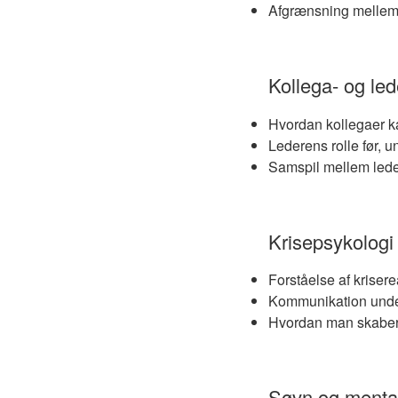
Afgrænsning mellem 
Kollega- og le
Hvordan kollegaer ka
Lederens rolle før, 
Samspil mellem lede
Krisepsykologi
Forståelse af kriser
Kommunikation under
Hvordan man skaber r
Søvn og menta