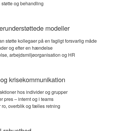
støtte og behandling
derunderstøttede modeller
n støtte kollegaer på en fagligt forsvarlig måde
under og efter en hændelse
lse, arbejdsmiljøorganisation og HR
 og krisekommunikation
eaktioner hos individer og grupper
 pres – internt og i teams
o, overblik og fælles retning
l robusthed