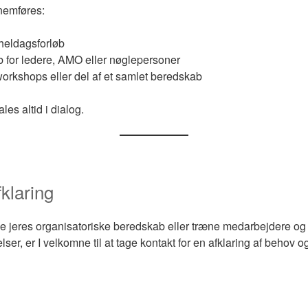
nemføres:
heldagsforløb
b for ledere, AMO eller nøglepersoner
orkshops eller del af et samlet beredskab
les altid i dialog.
klaring
rke jeres organisatoriske beredskab eller træne medarbejdere og 
er, er I velkomne til at tage kontakt for en afklaring af behov 