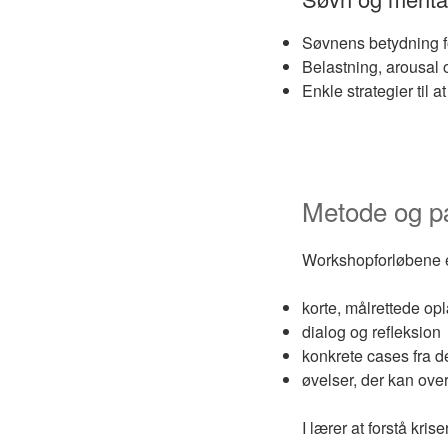
Søvnens betydning fo
Belastning, arousal 
Enkle strategier til 
Metode og p
Workshopforløbene e
korte, målrettede op
dialog og refleksion
konkrete cases fra 
øvelser, der kan overf
I lærer at forstå kri