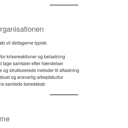
organisationen
øb vil deltagerne typisk:
for krisereaktioner og belastning
 at tage samtaler efter hændelser
og strukturerede metoder til aflastning
obust og ansvarlig arbejdskultur
ens samlede beredskab
mme