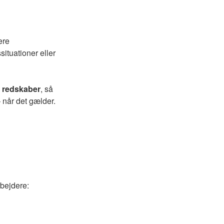
ere
ituationer eller
g redskaber
, så
– når det gælder.
rbejdere: